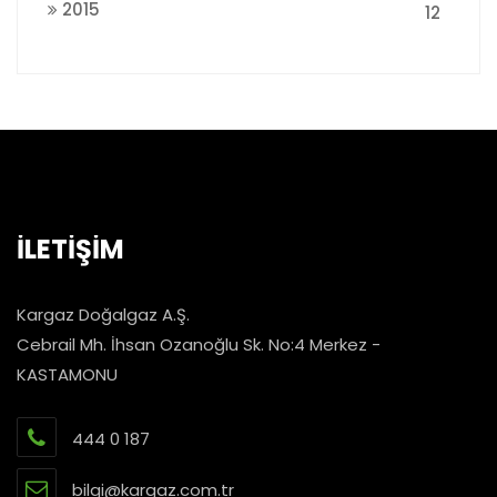
2015
12
İLETİŞİM
Kargaz Doğalgaz A.Ş.
Cebrail Mh. İhsan Ozanoğlu Sk. No:4 Merkez -
KASTAMONU
444 0 187
bilgi@kargaz.com.tr