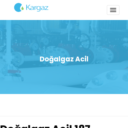
TOGG
NAVI
Doğalgaz Acil