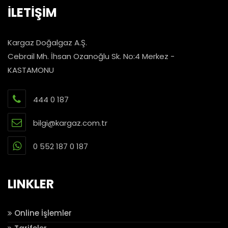
İLETİŞİM
Kargaz Doğalgaz A.Ş.
Cebrail Mh. İhsan Ozanoğlu Sk. No:4 Merkez -
KASTAMONU
444 0 187
bilgi@kargaz.com.tr
0 552 187 0 187
LINKLER
Online İşlemler