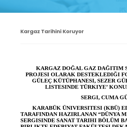
Kargaz Tarihini Koruyor
KARGAZ DOĞAL GAZ DAĞITIM S
PROJESI OLARAK DESTEKLEDIĞI FO
GÜLEÇ KÜTÜPHANESI, SEZER GÜL
LISTESINDE TÜRKIYE’ KONU
SERGI, CUMA G
KARABÜK ÜNIVERSITESI (KBÜ) E
TARAFINDAN HAZIRLANAN “DÜNYA M
SERGISINDE
SANAT TARIHI BÖLÜM BA
BIRLIKTE EDEBIYAT FAKÜLTESI DEKA