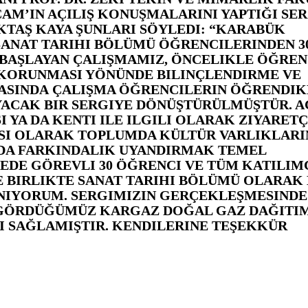
AM’IN AÇILIŞ KONUŞMALARINI YAPTIĞI SER
KTAŞ KAYA ŞUNLARI SÖYLEDI: “KARABÜK
 SANAT TARIHI BÖLÜMÜ ÖĞRENCILERINDEN 3
 BAŞLAYAN ÇALIŞMAMIZ, ÖNCELIKLE ÖĞREN
, KORUNMASI YÖNÜNDE BILINÇLENDIRME VE
RASINDA ÇALIŞMA ÖĞRENCILERIN ÖĞRENDIK
ACAK BIR SERGIYE DÖNÜŞTÜRÜLMÜŞTÜR. AÇ
 YA DA KENTI ILE ILGILI OLARAK ZIYARETÇ
ISI OLARAK TOPLUMDA KÜLTÜR VARLIKLARI
NDA FARKINDALIK UYANDIRMAK TEMEL
EDE GÖREVLI 30 ÖĞRENCI VE TÜM KATILIM
 BIRLIKTE SANAT TARIHI BÖLÜMÜ OLARAK
ANIYORUM. SERGIMIZIN GERÇEKLEŞMESINDE
 GÖRDÜĞÜMÜZ KARGAZ DOĞAL GAZ DAĞITI
KI SAĞLAMIŞTIR. KENDILERINE TEŞEKKÜR