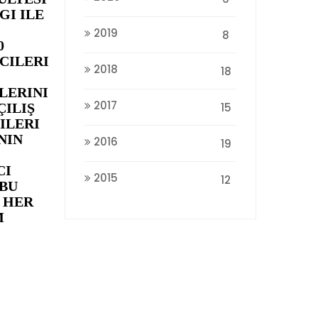
GI ILE
2019
8
0
CILERI
2018
18
LERINI
2017
15
ILIŞ
ILERI
NIN
2016
19
CI
2015
12
 BU
 HER
M