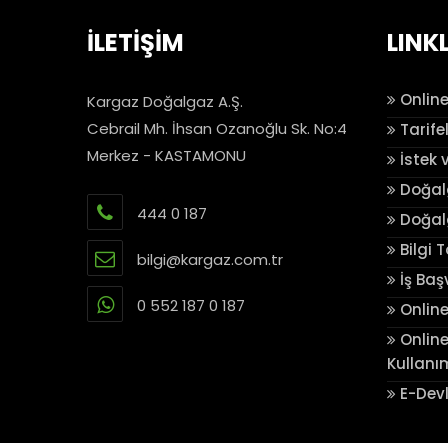
İLETİŞİM
LINK
Online
Kargaz Doğalgaz A.Ş.
Cebrail Mh. İhsan Ozanoğlu Sk. No:4
Tarife
Merkez - KASTAMONU
İstek 
Doğalg
444 0 187
Doğalg
Bilgi 
bilgi@kargaz.com.tr
İş Baş
0 552 187 0 187
Online
Online
Kullanı
E-Devl