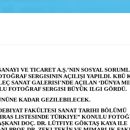
ANAYI VE TICARET A.Ş.’NIN SOSYAL SORUM
TOĞRAF SERGISININ AÇILIŞI YAPILDI.
KBÜ 
EÇ SANAT GALERISI'NDE AÇILAN ‘DÜNYA MI
LU FOTOĞRAF SERGISI BÜYÜK ILGI GÖRDÜ.
ÜNÜNE KADAR GEZILEBILECEK.
DEBIYAT FAKÜLTESI SANAT TARIHI BÖLÜMÜ
IRAS LISTESINDE TÜRKIYE” KONULU FOTO
ŞKANI DOÇ. DR. LÜTFIYE GÖKTAŞ KAYA ILE
NI PROF. DR. ZEKI TEKİN VE MIMARLIK FAK