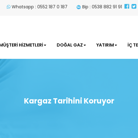
Whatsapp : 0552 187 0 187
Bip : 0538 882 91 91
MÜŞTERİ HİZMETLERİ
DOĞAL GAZ
YATIRIM
İÇ T
Kargaz Tarihini Koruyor