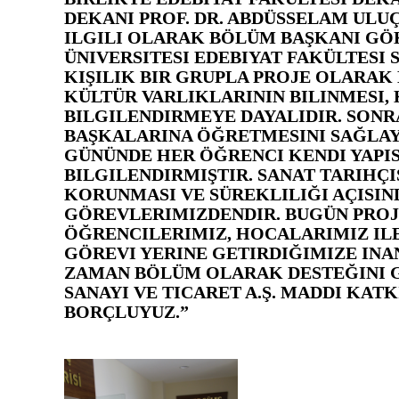
DEKANI PROF. DR. ABDÜSSELAM ULUÇ
ILGILI OLARAK BÖLÜM BAŞKANI GÖ
ÜNIVERSITESI EDEBIYAT FAKÜLTESI
KIŞILIK BIR GRUPLA PROJE OLARAK
KÜLTÜR VARLIKLARININ BILINMESI
BILGILENDIRMEYE DAYALIDIR. SON
BAŞKALARINA ÖĞRETMESINI SAĞLAY
GÜNÜNDE HER ÖĞRENCI KENDI YAPISI
BILGILENDIRMIŞTIR. SANAT TARIHÇ
KORUNMASI VE SÜREKLILIĞI AÇISI
GÖREVLERIMIZDENDIR. BUGÜN PROJ
ÖĞRENCILERIMIZ, HOCALARIMIZ ILE
GÖREVI YERINE GETIRDIĞIMIZE IN
ZAMAN BÖLÜM OLARAK DESTEĞINI
SANAYI VE TICARET A.Ş. MADDI KAT
BORÇLUYUZ.”