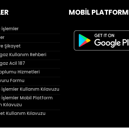
LER
MOBİL PLATFORM
 İşlemler
ler
ve Şikayet
az Kullanım Rehberi
az Acil 187
Toplumu Hizmetleri
vuru Formu
 İşlemler Kullanım Kılavuzu
 İşlemler Mobil Platform
m Kılavuzu
et Kullanım Kılavuzu