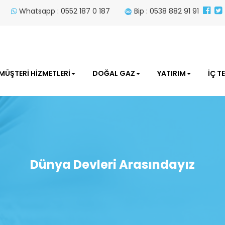
Whatsapp : 0552 187 0 187
Bip : 0538 882 91 91
MÜŞTERİ HİZMETLERİ
DOĞAL GAZ
YATIRIM
İÇ T
Dünya Devleri Arasındayız