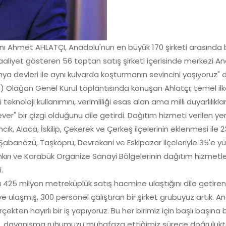
nı Ahmet AHLATÇI, Anadolu'nun en büyük 170 şirketi arasında
faaliyet gösteren 56 toptan satış şirketi içerisinde merkezi A
a devleri ile aynı kulvarda koşturmanın sevincini yaşıyoruz" d
) Olağan Genel Kurul toplantısında konuşan Ahlatçı; temel ilke
knoloji kullanımını, verimliliği esas alan ama milli duyarlılıklar
r" bir çizgi olduğunu dile getirdi. Dağıtım hizmeti verilen ye
ık, Alaca, İskilip, Çekerek ve Çerkeş ilçelerinin eklenmesi ile 2
Şabanözü, Taşköprü, Devrekani ve Eskipazar ilçeleriyle 35'e yü
kırı ve Karabük Organize Sanayi Bölgelerinin dağıtım hizmetle
.
ma 425 milyon metreküplük satış hacmine ulaştığını dile getir
ulaşmış, 300 personel çalıştıran bir şirket grubuyuz artık. A
ekten hayırlı bir iş yapıyoruz. Bu her birimiz için başlı başına 
üzü, dayanışma ruhumuzu muhafaza ettiğimiz sürece doğrulukt