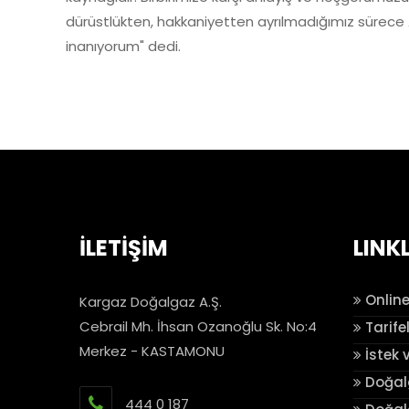
dürüstlükten, hakkaniyetten ayrılmadığımız sürece
inanıyorum" dedi.
İLETİŞİM
LINK
Online
Kargaz Doğalgaz A.Ş.
Cebrail Mh. İhsan Ozanoğlu Sk. No:4
Tarife
Merkez - KASTAMONU
İstek 
Doğalg
444 0 187