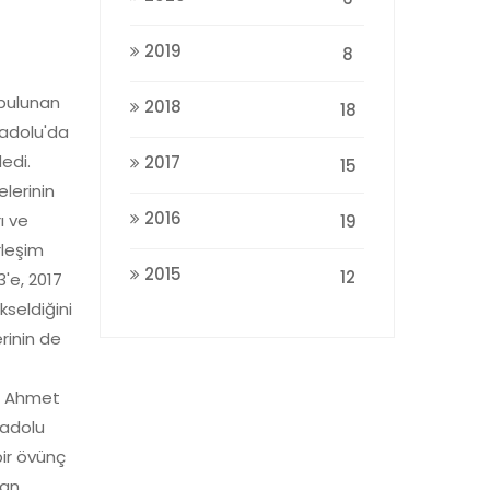
2019
8
 bulunan
2018
18
nadolu'da
edi.
2017
15
lerinin
2016
ı ve
19
rleşim
2015
12
3'e, 2017
kseldiğini
rinin de
en Ahmet
nadolu
bir övünç
an,