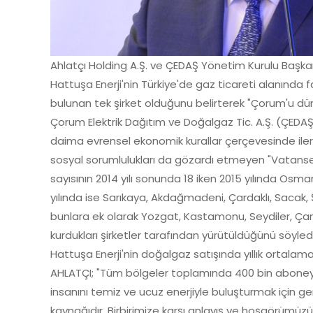
Ahlatçı Holding A.Ş. ve ÇEDAŞ Yönetim Kurulu Başka
Hattuşa Enerji'nin Türkiye'de gaz ticareti alanında 
bulunan tek şirket olduğunu belirterek "Çorum'u düny
Çorum Elektrik Dağıtım ve Doğalgaz Tic. A.Ş. (ÇEDAŞ
daima evrensel ekonomik kurallar çerçevesinde ileri te
sosyal sorumlulukları da gözardı etmeyen "Vatanseve
sayısının 2014 yılı sonunda 18 iken 2015 yılında Osmanc
yılında ise Sarıkaya, Akdağmadeni, Çardaklı, Sacak, 
bunlara ek olarak Yozgat, Kastamonu, Seydiler, Çan
kurdukları şirketler tarafından yürütüldüğünü söyledi
Hattuşa Enerji'nin doğalgaz satışında yıllık ortala
AHLATÇI; "Tüm bölgeler toplamında 400 bin aboneye 
insanını temiz ve ucuz enerjiyle buluşturmak için gerç
kaynağıdır. Birbirimize karşı anlayış ve hoşgörüm