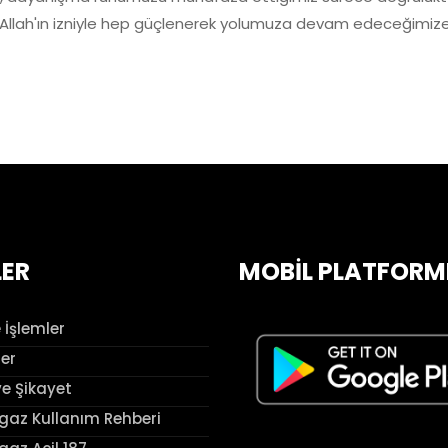
 Allah'ın izniyle hep güçlenerek yolumuza devam edeceğimiz
LER
MOBİL PLATFORM
 İşlemler
ler
ve Şikayet
az Kullanım Rehberi