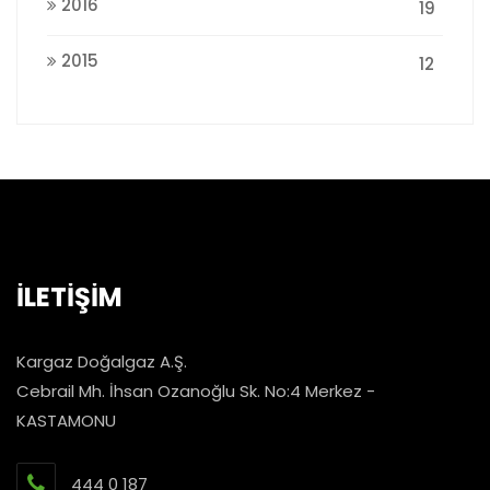
2016
19
2015
12
İLETİŞİM
Kargaz Doğalgaz A.Ş.
Cebrail Mh. İhsan Ozanoğlu Sk. No:4 Merkez -
KASTAMONU
444 0 187