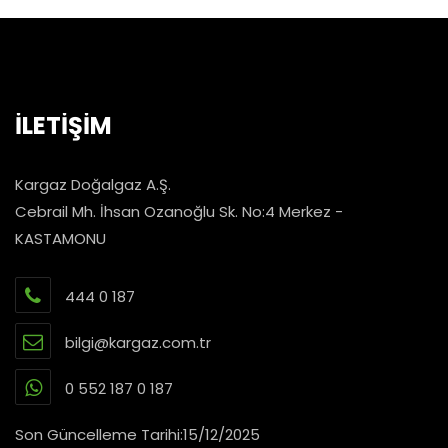
İLETİŞİM
Kargaz Doğalgaz A.Ş.
Cebrail Mh. İhsan Ozanoğlu Sk. No:4 Merkez -
KASTAMONU
444 0 187
bilgi@kargaz.com.tr
0 552 187 0 187
Son Güncelleme Tarihi:15/12/2025