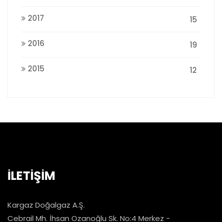
2017
15
2016
19
2015
12
İLETİŞİM
Kargaz Doğalgaz A.Ş.
Cebrail Mh. İhsan Ozanoğlu Sk. No:4 Merkez -